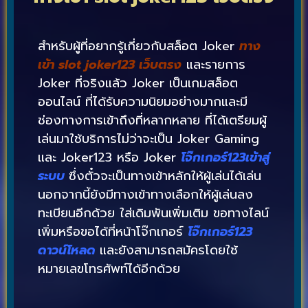
สำหรับผู้ที่อยากรู้เกี่ยวกับสล็อต Joker
ทาง
เข้า slot joker123 เว็บตรง
และรายการ
Joker ที่จริงแล้ว Joker เป็นเกมสล็อต
ออนไลน์ ที่ได้รับความนิยมอย่างมากและมี
ช่องทางการเข้าถึงที่หลากหลาย ที่ได้เตรียมผู้
เล่นมาใช้บริการไม่ว่าจะเป็น Joker Gaming
และ Joker123 หรือ Joker
โจ๊กเกอร์123เข้าสู่
ระบบ
ซึ่งตั๋วจะเป็นทางเข้าหลักให้ผู้เล่นได้เล่น
นอกจากนี้ยังมีทางเข้าทางเลือกให้ผู้เล่นลง
ทะเบียนอีกด้วย ใส่เดิมพันเพิ่มเติม ขอทางไลน์
เพิ่มหรือขอได้ที่หน้าโจ๊กเกอร์
โจ๊กเกอร์123
ดาวน์โหลด
และยังสามารถสมัครโดยใช้
หมายเลขโทรศัพท์ได้อีกด้วย