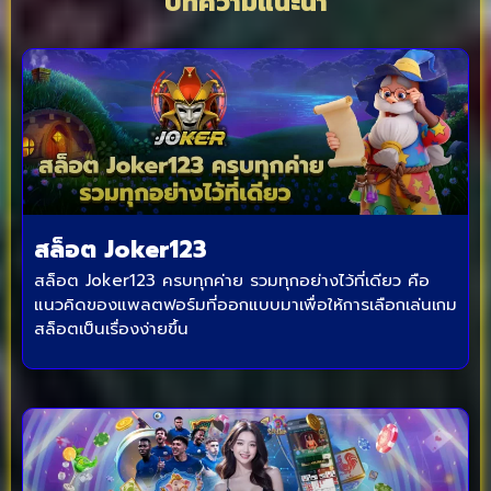
บทความแนะนำ
สล็อต Joker123
สล็อต Joker123 ครบทุกค่าย รวมทุกอย่างไว้ที่เดียว คือ
แนวคิดของแพลตฟอร์มที่ออกแบบมาเพื่อให้การเลือกเล่นเกม
สล็อตเป็นเรื่องง่ายขึ้น