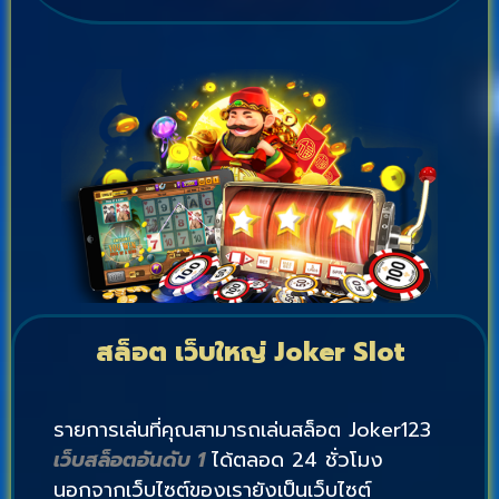
สล็อต เว็บใหญ่ Joker Slot
รายการเล่นที่คุณสามารถเล่นสล็อต Joker123
เว็บสล็อตอันดับ 1
ได้ตลอด 24 ชั่วโมง
นอกจากเว็บไซต์ของเรายังเป็นเว็บไซต์