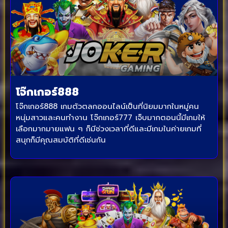
โจ๊กเกอร์888
โจ๊กเกอร์888 เกมตัวตลกออนไลน์เป็นที่นิยมมากในหมู่คน
หนุ่มสาวและคนทำงาน โจ๊กเกอร์777 เจ็บมากตอนนี้มีเกมให้
เลือกมากมายแฟน ๆ ก็มีช่วงเวลาที่ดีและมีเกมในค่ายเกมที่
สนุกก็มีคุณสมบัติที่ดีเช่นกัน