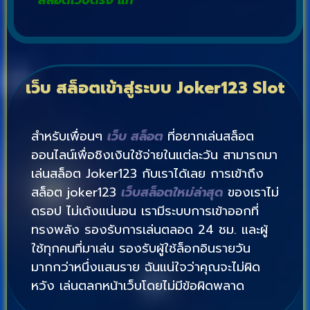
สล็อตเว็บตรง แท้
เว็บ สล็อตเข้าสู่ระบบ Joker123 Slot
สำหรับเพื่อนๆ
เว็บ สล็อต
ที่อยากเล่นสล็อต
ออนไลน์เพื่อชิงเงินใช้จ่ายในแต่ละวัน สามารถมา
เล่นสล็อต Joker123 กับเราได้เลย การเข้าถึง
สล็อต joker123
เว็บสล็อตใหม่ล่าสุด
ของเราไม่
ดรอป ไม่เด้งแน่นอน เรามีระบบการเข้าออกที่
ทรงพลัง รองรับการเล่นตลอด 24 ชม. และผู้
ใช้ทุกคนที่มาเล่น รองรับผู้ใช้ล็อกอินรายวัน
มากกว่าหนึ่งแสนราย ฉันแน่ใจว่าคุณจะไม่ผิด
หวัง เล่นตลกหน้าเว็บโดยไม่มีข้อผิดพลาด