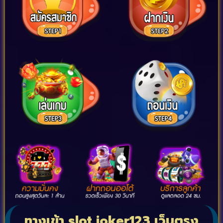
ทางเข้า slot joker123 เว็บตรง