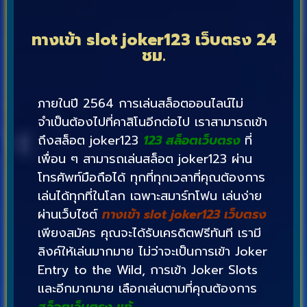
ทางเข้า slot joker123 เว็บตรง 24
ชม.
ภายในปี 2564 การเล่นสล็อตออนไลน์ไม่
จำเป็นต้องไปที่คาสิโนอีกต่อไป เราสามารถเข้า
ถึงสล็อต joker123
123 สล็อตเว็บตรง
ที่
เพื่อน ๆ สามารถเล่นสล็อต joker123 ผ่าน
โทรศัพท์มือถือได้ ทุกที่ทุกเวลาที่คุณต้องการ
เล่นได้ทุกที่ในโลก เฉพาะสมาร์ทโฟน เล่นง่าย
ผ่านเว็บไซต์
ทางเข้า slot joker123 เว็บตรง
เพียงสมัคร คุณจะได้รับเครดิตฟรีทันที เรามี
ลิงค์ให้เล่นมากมาย ไม่ว่าจะเป็นการเข้า Joker
Entry to the Wild, การเข้า Joker Slots
และอีกมากมาย เลือกเล่นตามที่คุณต้องการ