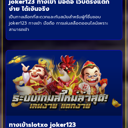
joker123 ทางเข้า มือถือ เว็บตรงแตก
ง่าย ได้เงินจริง
เป็นทางเลือกที่สะดวกและทันสมัยสำหรับผู้ที่ชื่นชอบ
joker123 ทางเข้า มือถือ การเล่นสล็อตออนไลน์เพราะ
สามารถเข้า
ทางเข้าslotxo joker123